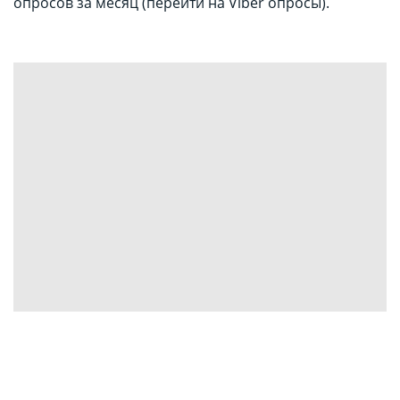
опросов за месяц (перейти на Viber опросы).
ОФФЛАЙН
Для магазинов, медцентров (и не только) мы